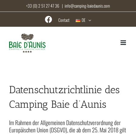
Skip
+33 (0) 2 51 27 47 36
|
info@camping-baiedaunis.com
to
content
Contact
DE
Datenschutzrichtlinie des
Camping Baie d’Aunis
Im Rahmen der Allgemeinen Datenschutzverordnung der
Europäischen Union (DSGVO), die ab dem 25. Mai 2018 gilt