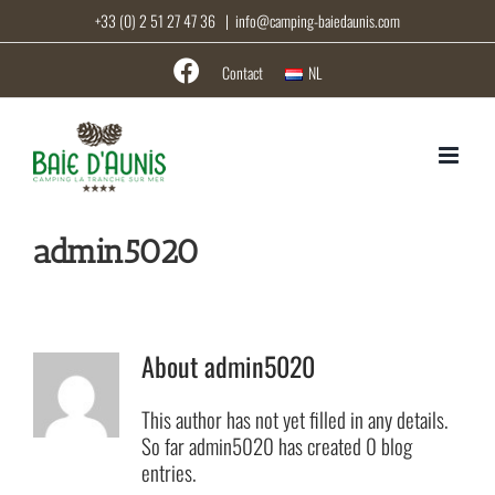
Skip
+33 (0) 2 51 27 47 36
|
info@camping-baiedaunis.com
to
content
Contact
NL
admin5020
About
admin5020
This author has not yet filled in any details.
So far admin5020 has created 0 blog
entries.