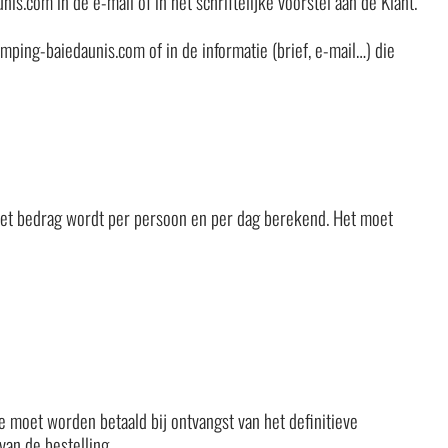
.com in de e-mail of in het schriftelijke voorstel aan de Klant.
ing-baiedaunis.com of in de informatie (brief, e-mail…) die
 Het bedrag wordt per persoon en per dag berekend. Het moet
ze moet worden betaald bij ontvangst van het definitieve
an de bestelling.