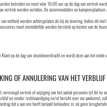
orden betreden en moet vóór 10:00 uur op de dag van vertrek worde
van vertrek worden verlaten. De accommodaties en kampeerplaatsen 
n netheid worden achtergelaten als bij de levering. Indien dit niet 
ccessoires moet onmiddellijk worden hersteld op kosten van de huurd
 Klant op de dag van sleuteloverdracht en wordt deze aan het einde 
KING OF ANNULERING VAN HET VERBLIJF
vervroegd vertrek of wijziging van het aantal personen (of dit nu voor
rblijf en zonder rechtvaardiging en/of bericht over uw aankomst, z
e bedrag dat u aan ons heeft betaald behouden; er zal geen terugbetali