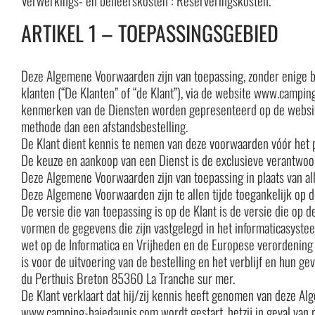
ARTIKEL 1 – TOEPASSINGSGEBIED
Deze Algemene Voorwaarden zijn van toepassing, zonder enige be
klanten (“De Klanten” of “de Klant”), via de website www.camping
kenmerken van de Diensten worden gepresenteerd op de website 
methode dan een afstandsbestelling.
De Klant dient kennis te nemen van deze voorwaarden vóór het p
De keuze en aankoop van een Dienst is de exclusieve verantwoor
Deze Algemene Voorwaarden zijn van toepassing in plaats van al
Deze Algemene Voorwaarden zijn te allen tijde toegankelijk op d
De versie die van toepassing is op de Klant is de versie die op 
vormen de gegevens die zijn vastgelegd in het informaticasystee
wet op de Informatica en Vrijheden en de Europese verordening i
is voor de uitvoering van de bestelling en het verblijf en hun g
du Perthuis Breton 85360 La Tranche sur mer.
De Klant verklaart dat hij/zij kennis heeft genomen van deze A
www.camping-baiedaunis.com wordt gestart, hetzij in geval van r