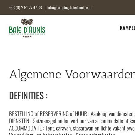
Skip
+33 (0) 2 51 27 47 36
|
info@camping-baiedaunis.com
to
content
KAMPEE
Algemene Voorwaarde
DEFINITIES :
BESTELLING of RESERVERING of HUUR : Aankoop van diensten.
DIENSTEN : Seizoensgebonden verhuur van accommodatie of kam
ACCOMMODATIE : Tent, caravan, stacaravan en lichte vakantiewo
Verwerkings- en beheerskosten : Reserveringskosten.