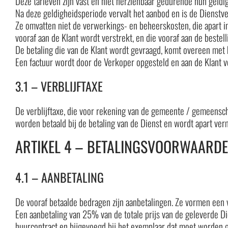
Deze tarieven zijn vast en niet herzienbaar gedurende hun geldi
Na deze geldigheidsperiode vervalt het aanbod en is de Dienstv
Ze omvatten niet de verwerkings- en beheerskosten, die apart i
vooraf aan de Klant wordt verstrekt, en die vooraf aan de beste
De betaling die van de Klant wordt gevraagd, komt overeen met h
Een factuur wordt door de Verkoper opgesteld en aan de Klant ve
3.1 – VERBLIJFTAXE
De verblijftaxe, die voor rekening van de gemeente / gemeensch
worden betaald bij de betaling van de Dienst en wordt apart ver
ARTIKEL 4 – BETALINGSVOORWAARD
4.1 – AANBETALING
De vooraf betaalde bedragen zijn aanbetalingen. Ze vormen een vo
Een aanbetaling van 25% van de totale prijs van de geleverde Die
huurcontract en bijgevoegd bij het exemplaar dat moet worden g