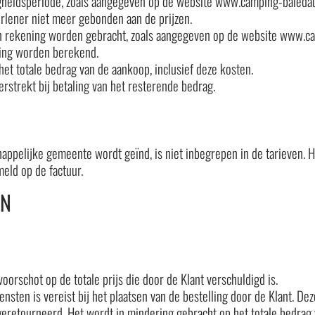
gheidsperiode, zoals aangegeven op de website www.camping-baiedaunis
erlener niet meer gebonden aan de prijzen.
n rekening worden gebracht, zoals aangegeven op de website www.camp
lling worden berekend.
et totale bedrag van de aankoop, inclusief deze kosten.
rstrekt bij betaling van het resterende bedrag.
appelijke gemeente wordt geïnd, is niet inbegrepen in de tarieven.
meld op de factuur.
EN
orschot op de totale prijs die door de Klant verschuldigd is.
nsten is vereist bij het plaatsen van de bestelling door de Klant. De
eretourneerd. Het wordt in mindering gebracht op het totale bedrag v