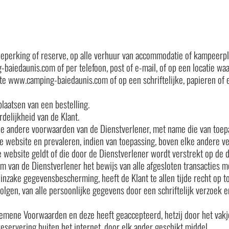
perking of reserve, op alle verhuur van accommodatie of kampeerpla
-baiedaunis.com of per telefoon, post of e-mail, of op een locatie wa
www.camping-baiedaunis.com of op een schriftelijke, papieren of ele
laatsen van een bestelling.
delijkheid van de Klant.
le andere voorwaarden van de Dienstverlener, met name die van toepa
e website en prevaleren, indien van toepassing, boven elke andere ve
de website geldt of die door de Dienstverlener wordt verstrekt op de 
m van de Dienstverlener het bewijs van alle afgesloten transacties 
nzake gegevensbescherming, heeft de Klant te allen tijde recht op t
evolgen, van alle persoonlijke gegevens door een schriftelijk verzoek 
lgemene Voorwaarden en deze heeft geaccepteerd, hetzij door het vakj
eservering buiten het internet, door elk ander geschikt middel.