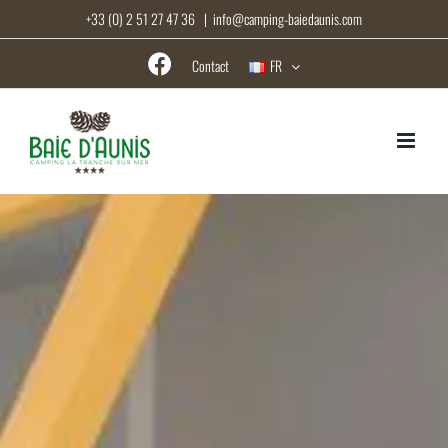
Passer
+33 (0) 2 51 27 47 36
|
info@camping-baiedaunis.com
au
contenu
Contact
FR