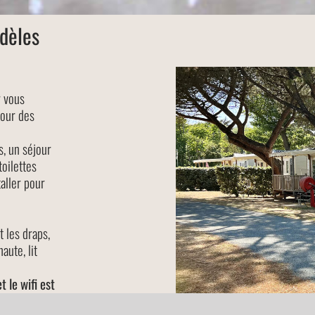
dèles
r vous
pour des
, un séjour
toilettes
aller pour
 les draps,
aute, lit
t le wifi est