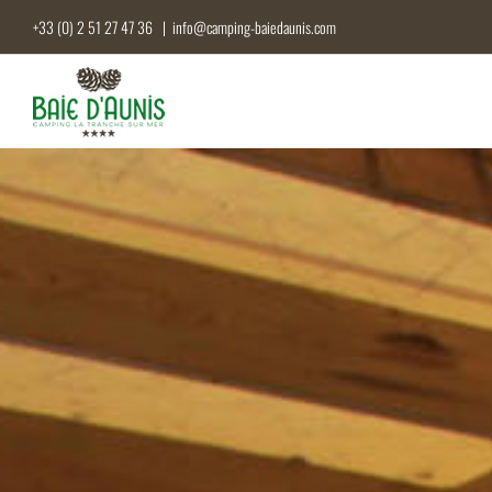
Passer
+33 (0) 2 51 27 47 36
|
info@camping-baiedaunis.com
au
contenu