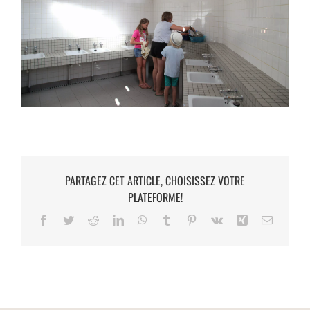
PARTAGEZ CET ARTICLE, CHOISISSEZ VOTRE
PLATEFORME!
Facebook
Twitter
Reddit
LinkedIn
WhatsApp
Tumblr
Pinterest
Vk
Xing
Email